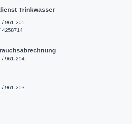
dienst Trinkwasser
 / 961-201
/ 4258714
rauchsabrechnung
 / 961-204
 / 961-203