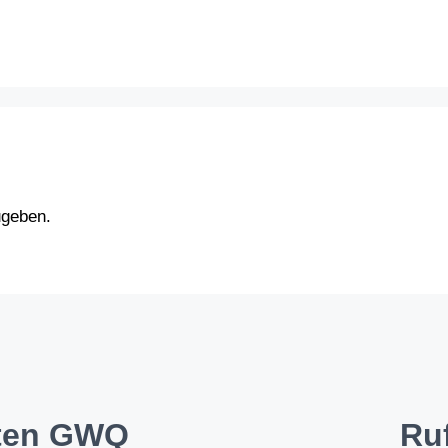
ugeben.
iten GWQ
Ru