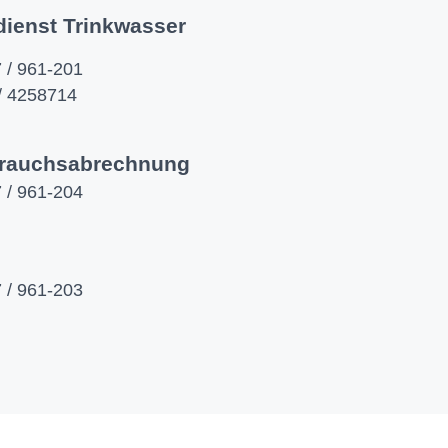
dienst Trinkwasser
 / 961-201
/ 4258714
rauchsabrechnung
 / 961-204
 / 961-203