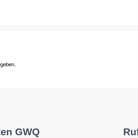
ugeben.
iten GWQ
Ru