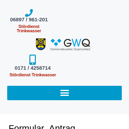
06897 / 961-201
Stördienst
Trinkwasser
0171 / 4258714
Stördienst Trinkwasser​
Formular_Antrag